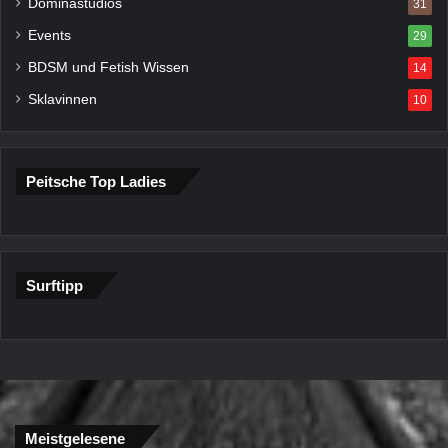
Dominastudios
31
Events
29
BDSM und Fetish Wissen
14
Sklavinnen
10
Peitsche Top Ladies
Surftipp
Meistgelesene