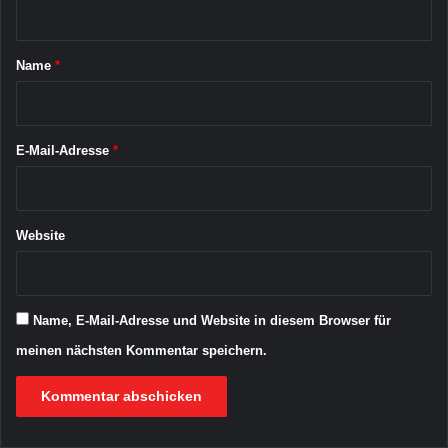
c
t
h
u
a
Name
*
m
r
*
E-Mail-Adresse
*
Website
Name, E-Mail-Adresse und Website in diesem Browser für
meinen nächsten Kommentar speichern.