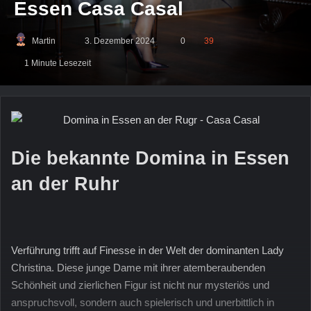
Essen Casa Casal
Martin
Sende
3. Dezember 2024
0
39
uns
1 Minute Lesezeit
eine
E-
Mail
Die bekannte Domina in Essen
an der Ruhr
Verführung trifft auf Finesse in der Welt der dominanten Lady
Christina. Diese junge Dame mit ihrer atemberaubenden
Schönheit und zierlichen Figur ist nicht nur mysteriös und
anspruchsvoll, sondern auch spielerisch und unerbittlich in