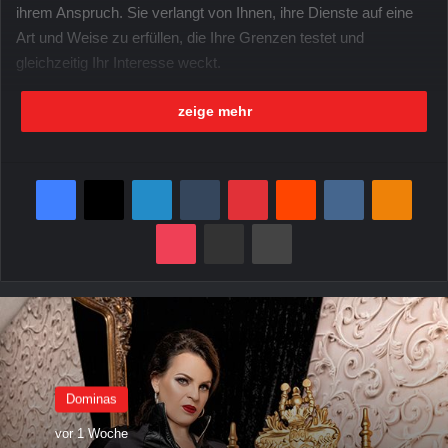
ihrem Anspruch. Sie verlangt von Ihnen, ihre Dienste auf eine
Art und Weise zu erfüllen, die Ihre Grenzen testet und
gleichzeitig Ihr Interesse weckt.
zeige mehr
Unter der Anleitung von Lady Christina wird das Unmögliche
möglich und das Schmerzhafte zu einer Quelle des
Vergnügens. Ihre Dominanz ist konsequent, aber entspannt,
Facebook
X
LinkedIn
Tumblr
Pinterest
Reddit
VKontakte
Odnoklassniki
und sie hat die seltene Fähigkeit, harte Bestrafungen in ein
lustvolles Spiel zu verwandeln.
Domina
Christina ist dauerhaft
Pocket
per Mail senden
Drucken
im Dominastudio Casa Casal in Essen erreichbar.
In der Welt der Lady Christina geht es um
Dominanz und
Unterwerfung
, Befehl und Gehorsam, Strafe und Belohnung. Sie
ist die perfekte Herrin für den Gentleman, der das Spiel der
Macht und Kontrolle zu schätzen weiß.
Dominas
Surftipp
vor 1 Woche