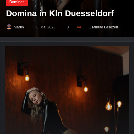
Dominas
Domina in Kln Duesseldorf
Martin
Sende
8. Mai 2026
0
44
1 Minute Lesezeit
uns
eine
E-
Mail