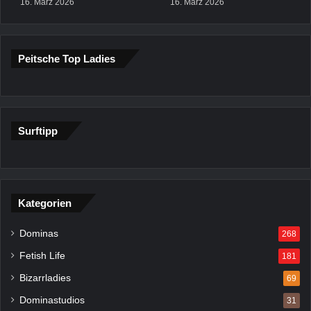
16. März 2026
16. März 2026
Peitsche Top Ladies
Surftipp
Kategorien
Dominas
268
Fetish Life
181
Bizarrladies
69
Dominastudios
31