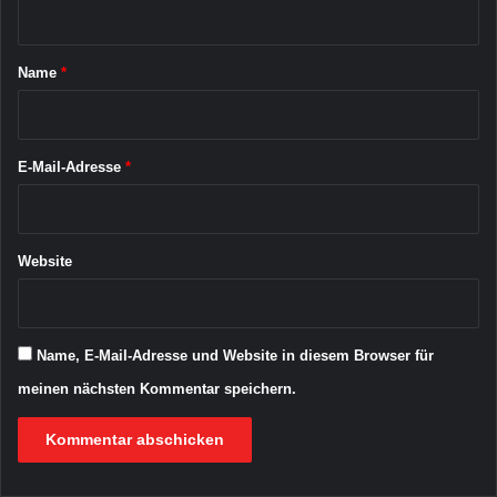
K
S
t
E
A
R
a
C
Name
*
O
A
r
T
S
*
I
A
K
L
E-Mail-Adresse
*
Website
Name, E-Mail-Adresse und Website in diesem Browser für
meinen nächsten Kommentar speichern.