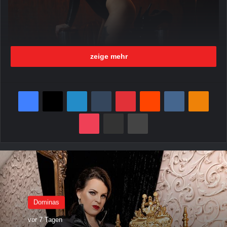
zeige mehr
Facebook
X
LinkedIn
Tumblr
Pinterest
Reddit
VKontakte
Odnoklassniki
Pocket
per Mail senden
Drucken
Domina Sasha jetzt auch in
Dominas
Düsseldorf besuchbar
vor 7 Tagen