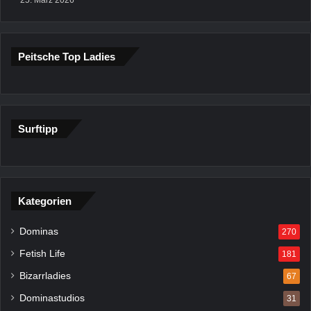
Peitsche Top Ladies
Surftipp
Kategorien
Dominas
270
Fetish Life
181
Bizarrladies
67
Dominastudios
31