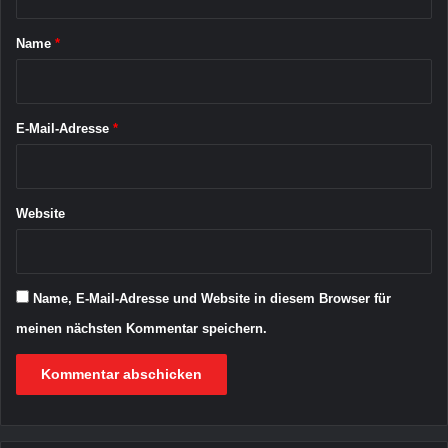
t
t
a
i
Name
*
n
r
a
*
u
g
E-Mail-Adresse
*
u
s
t
Website
Name, E-Mail-Adresse und Website in diesem Browser für
meinen nächsten Kommentar speichern.