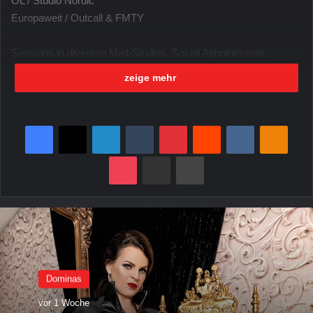
OL / Studio Nordic
Europaweit / Outcall & FMTY
Sessions in diversen Miet-Studios, Social Appointments:
Dinner, Shopping, Fetish Events
zeige mehr
AUGUST 2025
Facebook
X
LinkedIn
Tumblr
Pinterest
Reddit
VKontakte
Odnoklassniki
Surftipp
Pocket
per Mail senden
Drucken
01.08. / Donnerstag – OL
03.08. / Sonntag – OL
07.08. / Donnerstag – Leipzig
08.08. / Donnerstag – OL
10.08. / Sonntag – OL
Dominas
12.08. / Dienstag – OL
vor 1 Woche
15.08. / Donnerstag – OL