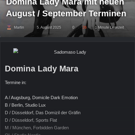
Domina Lady Mara mit neuen
August / September Terminen
Martin
Sende
5. August 2025
0
26
1 Minute Lesezeit
uns
eine
E-
Mail
Domina Lady Mara
Termine in:
A / Augsburg, Domicile Dark Emotion
B / Berlin, Studio Lux
D / Düsseldorf, Das Domizil der Gräfin
D / Düsseldorf, Sports Flat
M / München, Forbidden Garden