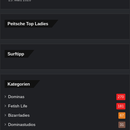
Peitsche Top Ladies
Surftipp
Kategorien
Dominas
270
Fetish Life
181
Bizarrladies
67
Dominastudios
31