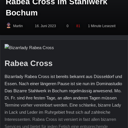
Rabea Cross im Stahlwerk
Bochum
Martin
Sende
16. Juni 2023
0
81
1 Minute Lesezeit
uns
eine
E-
Mail
Rabea Cross
Bizarrlady Rabea Cross ist bereits bekannt aus Düsseldorf und
Essen. Nach einer längeren Pause ist sie nun im Dominastudio
Das Bizarre Stahlwerk in Bochum regelmässig anwesend. Mo.
Di. Fr. sind ihre festen Tage, an allen anderen Tagen müssen
Termine vorher vereinbart werden. Eine schlanke, bizarre Lady
in Lack und Leder im Ruhrgebiet freut sich auf zahlreiche
Interessenten. Rabea Cross ist versiert in fast allen bizarren
Services und bietet für jeden Fetish eine entsprechende